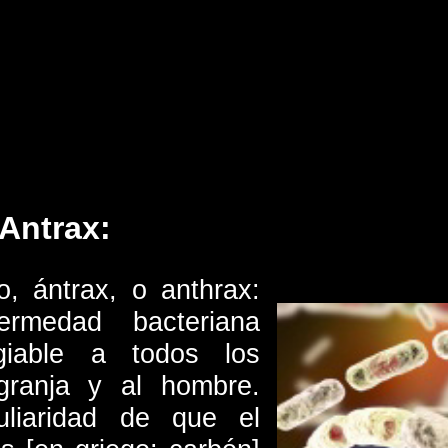
 Antrax:
o, ántrax, o anthrax:
rmedad bacteriana
giable a todos los
granja y al hombre.
uliaridad de que el