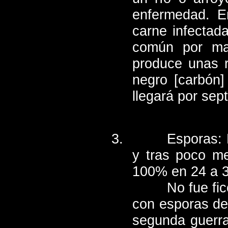
enfermedad. En
carne infectad
común por man
produce unas r
negro [carbón]
llegará por sep
Esporas: 
y tras poco me
100% en 24 a 3
No fue fi
con esporas de 
segunda guerra