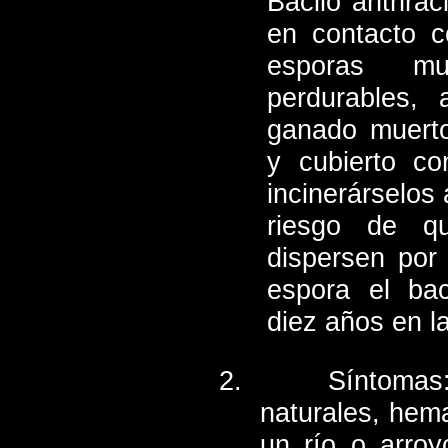
Bacilo anthrac
en contacto c
esporas mu
perdurables, 
ganado muerto
y cubierto co
incinerárselos 
riesgo de q
dispersen por
espora el bac
diez años en la
Síntomas:
naturales, hem
un río o arroy