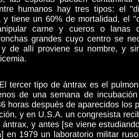
tre humanos hay tres tipos: el "d
a y tiene un 60% de mortalidad, el 
ipular carne y cueros o lanas d
onchas grandes cuyo centro se necr
 y de allí proviene su nombre, y s
ticemia.
El tercer tipo de ántrax es el pulmon
nos de una semana de incubación t
6 horas después de aparecidos los p
cción, y en U.S.A. un congresista reci
ántrax, y antes [se viene estudiando
] en 1979 un laboratorio militar rus