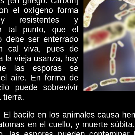
is [en griego: carbón]
on el oxígeno forma
y resistentes y
a tal punto, que el
 debe ser enterrado
n cal viva, pues de
a la vieja usanza, hay
ue las esporas se
 el aire. En forma de
ilo puede sobrevivir
 tierra.
 El bacilo en los animales causa hemo
atomas en el cuello, y muerte súbita
o, las esporas pueden contaminar l