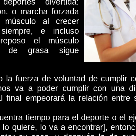
deportes divertida:
ión, o marcha forzada
 músculo al crecer
siempre, e incluso
reposo el músculo
o de grasa sigue
o la fuerza de voluntad de cumplir c
nos va a poder cumplir con una diet
l final empeorará la relación entre
.
uentra tiempo para el deporte o el ej
lo quiere, lo va a encontrar], enton