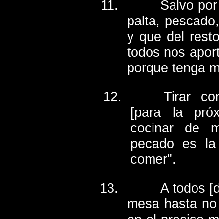
Salvo por
palta, pescado
y que del rest
todos nos aport
porque tenga m
Tirar c
[para la pr
cocinar de 
pecado es la
comer".
A todos [
mesa hasta no 