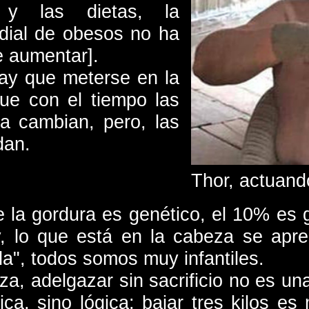
as y las dietas, la
dial de obesos no ha
 aumentar].
ay que meterse en la
ue con el tiempo las
a cambian, pero, las
dan.
Thor, actuand
 la gordura es genético, el 10% es g
, lo que está en la cabeza se apre
a", todos somos muy infantiles.
iza, adelgazar sin sacrificio no es una
ica, sino lógica: bajar tres kilos e