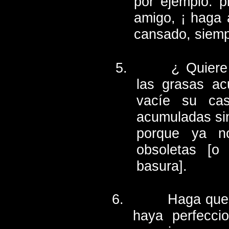
por ejemplo: p
amigo, ¡ haga 
cansado, siemp
¿ Quiere
las grasas ac
vacíe su ca
acumuladas sin 
porque ya n
obsoletas [o
basura].
Haga que 
haya perfecci