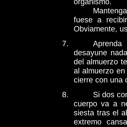
organismo.
Mantenga
fuese a recibi
Obviamente, us
Aprenda 
desayune nada
del almuerzo t
al almuerzo en
cierre con una c
Si dos co
cuerpo va a ne
siesta tras el 
extremo cansa