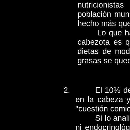
nutricionist
población mun
hecho más que
Lo que h
cabezota es q
dietas de mod
grasas se que
El 10% de
en la cabeza y
"cuestión comid
Si lo anal
ni endocrinológ