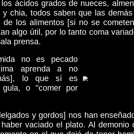
 los ácidos grados de nueces, almen
, y chia, todos saben que las demás
o de los alimentos [si no se comete
an algo útil, por lo tanto coma varia
ala prensa.
omida no es pecado
óxima aprenda a no
más], lo que sí es
 gula, o "comer por
delgados y gordos] nos han enseñado
haber vaciado el plato. Al demonio