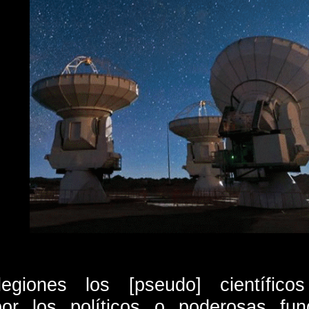
giones los [pseudo] científic
por los políticos o poderosas f