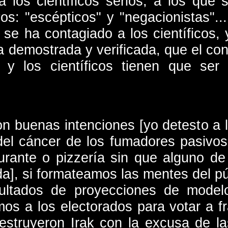
a los científicos serios, a los que 
os: "escépticos" y "negacionistas"..
s se ha contagiado a los científicos,
demostrada y verificada, que el cons
¡ y los científicos tienen que se
on buenas intenciones [yo detesto a 
el cáncer de los fumadores pasivos
aurante o pizzería sin que alguno d
da], si formateamos las mentes del p
esultados de proyecciones de model
os a los electorados para votar a fr
struyeron Irak con la excusa de l