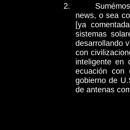
Sumémosl
news, o sea con
[ya comentada
sistemas solar
desarrollando vi
con civilizacio
inteligente en
ecuación con 
gobierno de U.
de antenas com