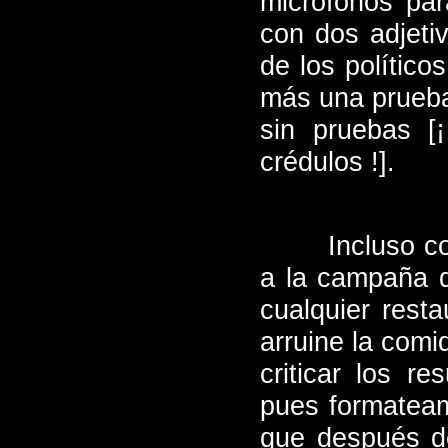
micrófonos par
con dos adjetiv
de los político
más una prueba 
sin pruebas [
crédulos !].
Incluso c
a la campaña d
cualquier rest
arruine la comi
criticar los r
pues formateam
que después de