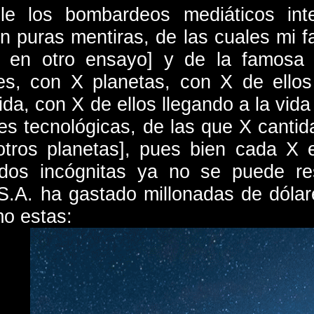
e los bombardeos mediáticos inte
 puras mentiras, de las cuales mi fav
 en otro ensayo] y de la famosa
es, con X planetas, con X de ello
da, con X de ellos llegando a la vida 
nes tecnológicas, de las que X canti
 otros planetas], pues bien cada X
dos incógnitas ya no se puede res
S.A. ha gastado millonadas de dóla
o estas: