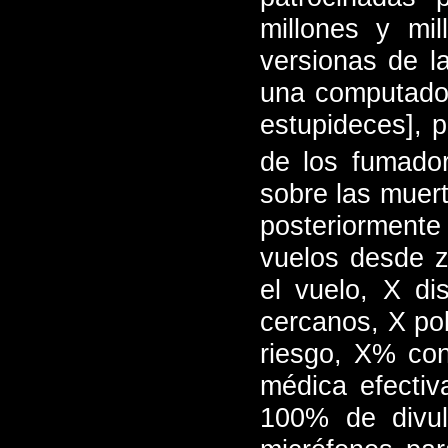
millones y mi
versionas de l
una computador
estupideces], p
de los fumador
sobre las muert
posteriormente
vuelos desde z
el vuelo, X di
cercanos, X po
riesgo, X% con
médica efectiv
100% de divul