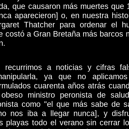
ida, que causaron más muertes que 1
a aparecieron] o, en nuestra histori
rgaret Thatcher para ordenar el h
le costó a Gran Bretaña más barcos m
n.
 recurrimos a noticias y cifras fa
manipularla, ya que no aplicam
ormulados cuarenta años atrás cuan
 obeso ministro peronista de salu
onista como "el que más sabe de sa
o nos iba a llegar nunca], y disf
s playas todo el verano sin cerrar l