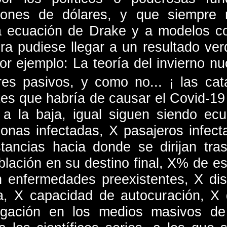
llones de dólares, y que siempre 
a ecuación de Drake y a modelos c
a pudiese llegar a un resultado ver
or ejemplo: La teoría del invierno nu
es pasivos, y como no... ¡ las cat
es que habría de causar el Covid-19 
 a la baja, igual siguen siendo ec
onas infectadas, X pasajeros infec
stancias hacia donde se dirijan tras
blación en su destino final, X% de e
 enfermedades preexistentes, X dis
a, X capacidad de autocuración, X d
gación en los medios masivos de