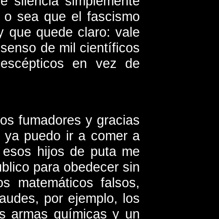
se silencia simplemente
. o sea que el fascismo
 y que quede claro: vale
enso de mil científicos
r escépticos en vez de
los fumadores y gracias
 ya puedo ir a comer a
e esos hijos de puta me
úblico para obedecer sin
os matemáticos falsos,
audes, por ejemplo, los
as armas químicas y un