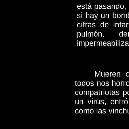
está pasando,
si hay un bom
cifras de inf
pulmón, de
impermeabilizan
Mueren o
todos nos horr
compatriotas p
un virus, entr
como las vinchu