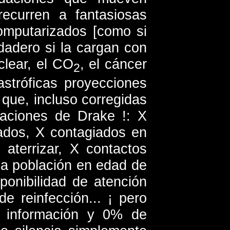
recurren a fantasiosas
omputarizados [como si
dadero si la cargan con
clear, el CO
, el cáncer
2
astróficas proyecciones
que, incluso corregidas
uaciones de Drake !: X
tados, X contagiados en
 aterrizar, X contactos
sa población en edad de
ponibilidad de atención
e reinfección... ¡ pero
 información y 0% de